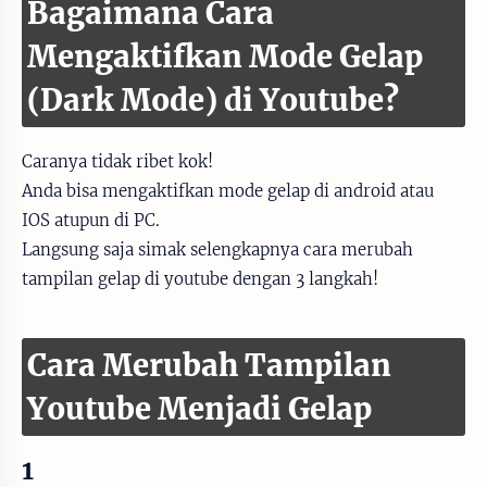
Bagaimana Cara
Mengaktifkan Mode Gelap
(Dark Mode) di Youtube?
Caranya tidak ribet kok!
Anda bisa mengaktifkan mode gelap di android atau
IOS atupun di PC.
Langsung saja simak selengkapnya cara merubah
tampilan gelap di youtube dengan 3 langkah!
Cara Merubah Tampilan
Youtube Menjadi Gelap
1