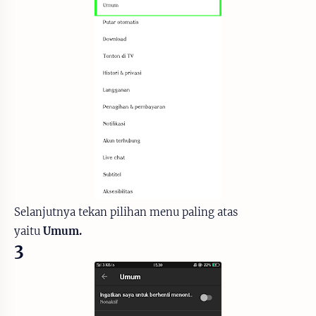
Selanjutnya tekan pilihan menu paling atas
yaitu
Umum.
3