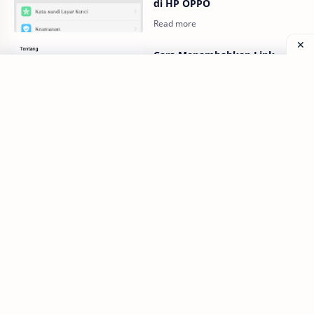
di HP OPPO
Cara Menambahkan Link
FB, Instagram, Twitter
Channel Youtube
Cara Menampilkan Tanda
Titik Sentuhan di OPPO
Cara Menyalin Teks
Facebook (fb lite) di HP
Android